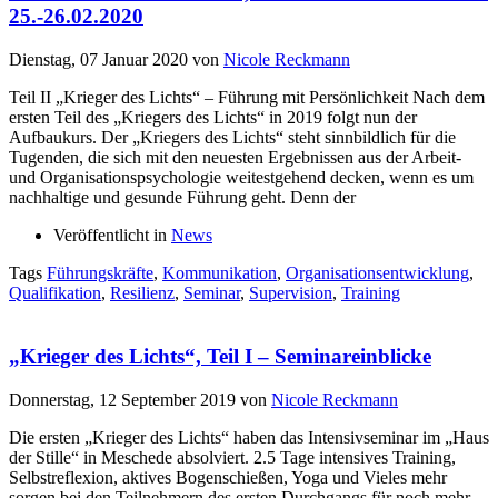
25.-26.02.2020
Dienstag, 07 Januar 2020
von
Nicole Reckmann
Teil II „Krieger des Lichts“ – Führung mit Persönlichkeit Nach dem
ersten Teil des „Kriegers des Lichts“ in 2019 folgt nun der
Aufbaukurs. Der „Kriegers des Lichts“ steht sinnbildlich für die
Tugenden, die sich mit den neuesten Ergebnissen aus der Arbeit-
und Organisationspsychologie weitestgehend decken, wenn es um
nachhaltige und gesunde Führung geht. Denn der
Veröffentlicht in
News
Tags
Führungskräfte
,
Kommunikation
,
Organisationsentwicklung
,
Qualifikation
,
Resilienz
,
Seminar
,
Supervision
,
Training
„Krieger des Lichts“, Teil I – Seminareinblicke
Donnerstag, 12 September 2019
von
Nicole Reckmann
Die ersten „Krieger des Lichts“ haben das Intensivseminar im „Haus
der Stille“ in Meschede absolviert. 2.5 Tage intensives Training,
Selbstreflexion, aktives Bogenschießen, Yoga und Vieles mehr
sorgen bei den Teilnehmern des ersten Durchgangs für noch mehr