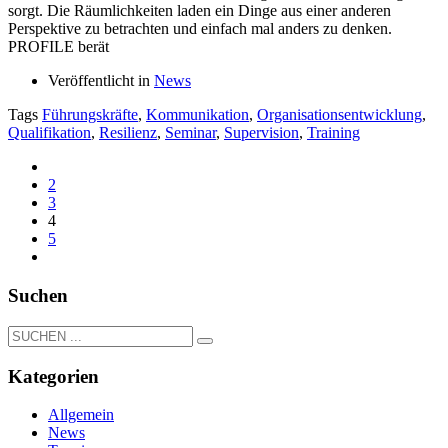
sorgt. Die Räumlichkeiten laden ein Dinge aus einer anderen
Perspektive zu betrachten und einfach mal anders zu denken.
PROFILE berät
Veröffentlicht in
News
Tags
Führungskräfte
,
Kommunikation
,
Organisationsentwicklung
,
Qualifikation
,
Resilienz
,
Seminar
,
Supervision
,
Training
2
3
4
5
Suchen
Kategorien
Allgemein
News