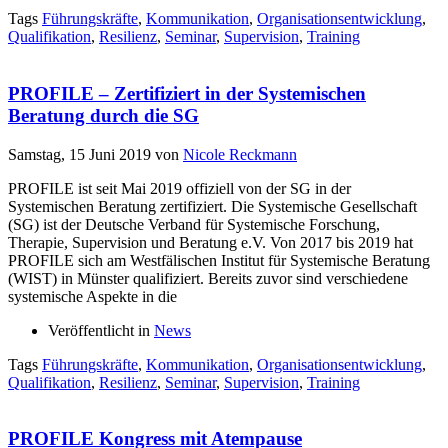
Tags
Führungskräfte
,
Kommunikation
,
Organisationsentwicklung
,
Qualifikation
,
Resilienz
,
Seminar
,
Supervision
,
Training
PROFILE – Zertifiziert in der Systemischen
Beratung durch die SG
Samstag, 15 Juni 2019
von
Nicole Reckmann
PROFILE ist seit Mai 2019 offiziell von der SG in der
Systemischen Beratung zertifiziert. Die Systemische Gesellschaft
(SG) ist der Deutsche Verband für Systemische Forschung,
Therapie, Supervision und Beratung e.V. Von 2017 bis 2019 hat
PROFILE sich am Westfälischen Institut für Systemische Beratung
(WIST) in Münster qualifiziert. Bereits zuvor sind verschiedene
systemische Aspekte in die
Veröffentlicht in
News
Tags
Führungskräfte
,
Kommunikation
,
Organisationsentwicklung
,
Qualifikation
,
Resilienz
,
Seminar
,
Supervision
,
Training
PROFILE Kongress mit Atempause