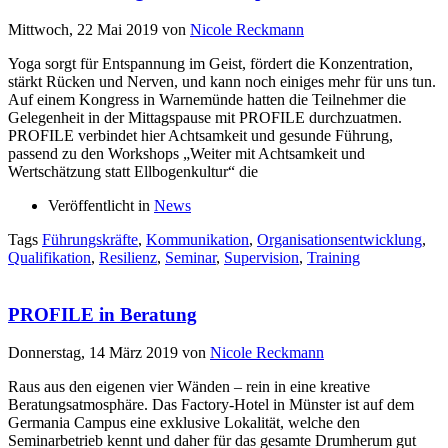
Mittwoch, 22 Mai 2019
von
Nicole Reckmann
Yoga sorgt für Entspannung im Geist, fördert die Konzentration,
stärkt Rücken und Nerven, und kann noch einiges mehr für uns tun.
Auf einem Kongress in Warnemünde hatten die Teilnehmer die
Gelegenheit in der Mittagspause mit PROFILE durchzuatmen.
PROFILE verbindet hier Achtsamkeit und gesunde Führung,
passend zu den Workshops „Weiter mit Achtsamkeit und
Wertschätzung statt Ellbogenkultur“ die
Veröffentlicht in
News
Tags
Führungskräfte
,
Kommunikation
,
Organisationsentwicklung
,
Qualifikation
,
Resilienz
,
Seminar
,
Supervision
,
Training
PROFILE in Beratung
Donnerstag, 14 März 2019
von
Nicole Reckmann
Raus aus den eigenen vier Wänden – rein in eine kreative
Beratungsatmosphäre. Das Factory-Hotel in Münster ist auf dem
Germania Campus eine exklusive Lokalität, welche den
Seminarbetrieb kennt und daher für das gesamte Drumherum gut