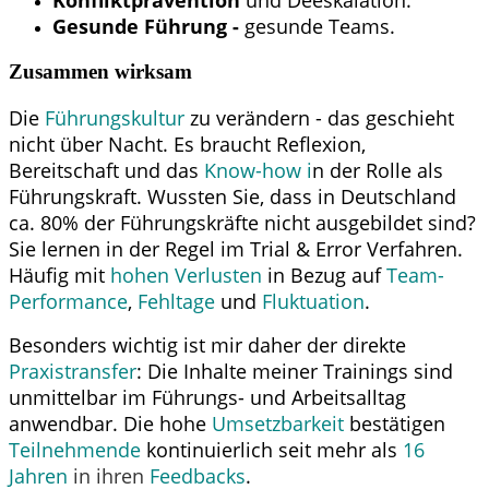
Konfliktprävention
und Deeskalation.
Gesunde Führung -
gesunde Teams.
Zusammen wirksam
Die
Führungskultur
zu verändern - das geschieht
nicht über Nacht. Es braucht Reflexion,
Bereitschaft und das
Know-how i
n der Rolle als
Führungskraft. Wussten Sie, dass in Deutschland
ca. 80% der Führungskräfte nicht ausgebildet sind?
Sie lernen in der Regel im Trial & Error Verfahren.
Häufig mit
hohen Verlusten
in Bezug auf
Team-
Performance
,
Fehltage
und
Fluktuation
.
Besonders wichtig ist mir daher der direkte
Praxistransfer
: Die Inhalte meiner Trainings sind
unmittelbar im Führungs- und Arbeitsalltag
anwendbar. Die hohe
Umsetzbarkeit
bestätigen
Teilnehmende
kontinuierlich seit mehr als
16
Jahren
in ihren
Feedbacks
.